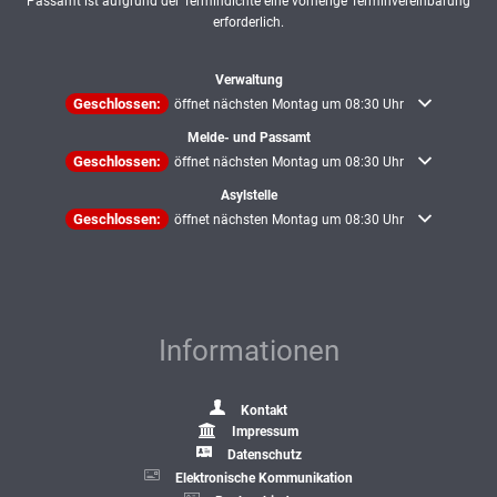
Passamt ist aufgrund der Termindichte eine vorherige Terminvereinbarung
erforderlich.
Verwaltung
Klicken, um weitere Öffnungs- oder Schließzeiten auszublenden
Geschlossen:
öffnet nächsten Montag um 08:30 Uhr
Melde- und Passamt
Klicken, um weitere Öffnungs- oder Schließzeiten auszublenden
Geschlossen:
öffnet nächsten Montag um 08:30 Uhr
Asylstelle
Klicken, um weitere Öffnungs- oder Schließzeiten auszublenden
Geschlossen:
öffnet nächsten Montag um 08:30 Uhr
Informationen
Kontakt
Impressum
Datenschutz
Elektronische Kommunikation