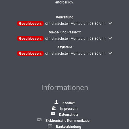
erforderlich.
Verwaltung
Klicken, um weitere Öffnungs- oder Schließzeiten auszublenden
Geschlossen:
öffnet nächsten Montag um 08:30 Uhr
Melde- und Passamt
Klicken, um weitere Öffnungs- oder Schließzeiten auszublenden
Geschlossen:
öffnet nächsten Montag um 08:30 Uhr
Asylstelle
Klicken, um weitere Öffnungs- oder Schließzeiten auszublenden
Geschlossen:
öffnet nächsten Montag um 08:30 Uhr
Informationen
Kontakt
Impressum
Datenschutz
Elektronische Kommunikation
Bankverbindung