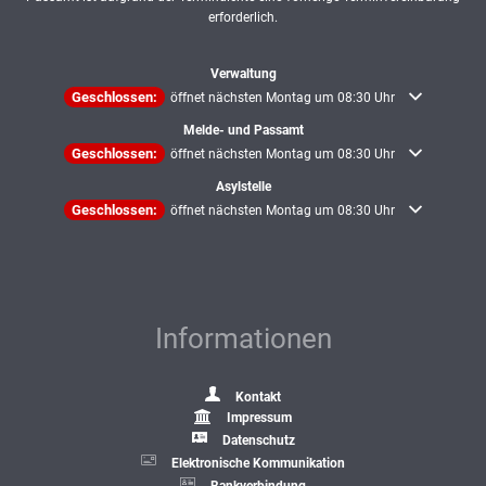
erforderlich.
Verwaltung
Klicken, um weitere Öffnungs- oder Schließzeiten auszublenden
Geschlossen:
öffnet nächsten Montag um 08:30 Uhr
Melde- und Passamt
Klicken, um weitere Öffnungs- oder Schließzeiten auszublenden
Geschlossen:
öffnet nächsten Montag um 08:30 Uhr
Asylstelle
Klicken, um weitere Öffnungs- oder Schließzeiten auszublenden
Geschlossen:
öffnet nächsten Montag um 08:30 Uhr
Informationen
Kontakt
Impressum
Datenschutz
Elektronische Kommunikation