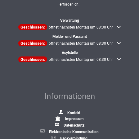
erforderlich.
Verwaltung
Klicken, um weitere Öffnungs- oder Schließzeiten auszublenden
Geschlossen:
öffnet nächsten Montag um 08:30 Uhr
Melde- und Passamt
Klicken, um weitere Öffnungs- oder Schließzeiten auszublenden
Geschlossen:
öffnet nächsten Montag um 08:30 Uhr
Asylstelle
Klicken, um weitere Öffnungs- oder Schließzeiten auszublenden
Geschlossen:
öffnet nächsten Montag um 08:30 Uhr
Informationen
Kontakt
Impressum
Datenschutz
Elektronische Kommunikation
Bankverbindung