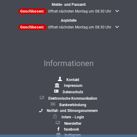
Melde- und Passamt
Klicken, um weitere Öffnungs- oder Schließzeiten auszublenden
Geschlossen:
öffnet nächsten Montag um 08:30 Uhr
Asylstelle
Klicken, um weitere Öffnungs- oder Schließzeiten auszublenden
Geschlossen:
öffnet nächsten Montag um 08:30 Uhr
Informationen
Kontakt
Impressum
Datenschutz
Elektronische Kommunikation
Bankverbindung
Notfall- und Störungsnummern
Intern - Login
Newsletter
facebook
instagram