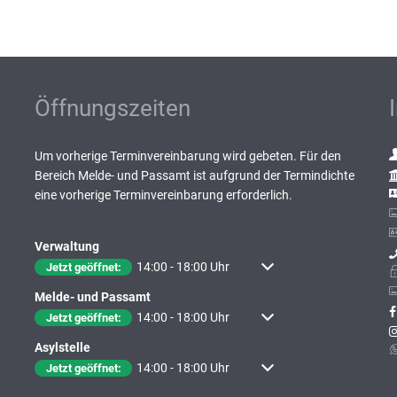
Öffnungszeiten
Um vorherige Terminvereinbarung wird gebeten. Für den
Bereich Melde- und Passamt ist aufgrund der Termindichte
eine vorherige Terminvereinbarung erforderlich.
Verwaltung
Klicken, um weitere Öffnungs- oder Schließzeiten auszublenden
14:00
-
18:00
Uhr
Von 14:00 bis 18:00 Uhr
Jetzt geöffnet:
Melde- und Passamt
Klicken, um weitere Öffnungs- oder Schließzeiten auszublenden
14:00
-
18:00
Uhr
Von 14:00 bis 18:00 Uhr
Jetzt geöffnet:
Asylstelle
Klicken, um weitere Öffnungs- oder Schließzeiten auszublenden
14:00
-
18:00
Uhr
Von 14:00 bis 18:00 Uhr
Jetzt geöffnet: