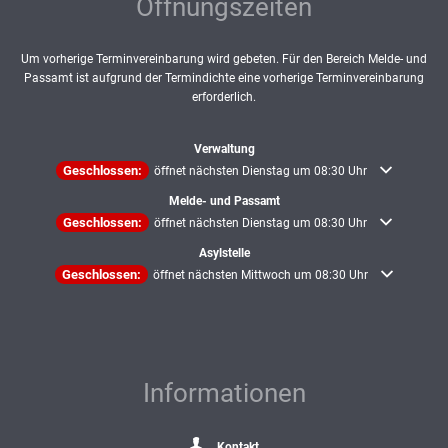
Öffnungszeiten
Um vorherige Terminvereinbarung wird gebeten. Für den Bereich Melde- und
Passamt ist aufgrund der Termindichte eine vorherige Terminvereinbarung
erforderlich.
Verwaltung
Klicken, um weitere Öffnungs- oder Schließzeiten auszublenden
Geschlossen:
öffnet nächsten Dienstag um 08:30 Uhr
Melde- und Passamt
Klicken, um weitere Öffnungs- oder Schließzeiten auszublenden
Geschlossen:
öffnet nächsten Dienstag um 08:30 Uhr
Asylstelle
Klicken, um weitere Öffnungs- oder Schließzeiten auszublenden
Geschlossen:
öffnet nächsten Mittwoch um 08:30 Uhr
Informationen
Kontakt