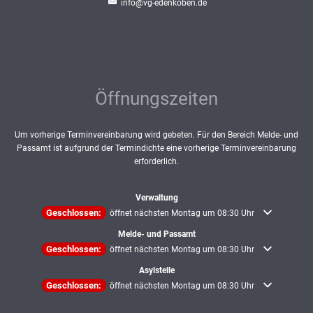
info@vg-edenkoben.de
Öffnungszeiten
Um vorherige Terminvereinbarung wird gebeten. Für den Bereich Melde- und
Passamt ist aufgrund der Termindichte eine vorherige Terminvereinbarung
erforderlich.
Verwaltung
Klicken, um weitere Öffnungs- oder Schließzeiten auszublenden
Geschlossen:
öffnet nächsten Montag um 08:30 Uhr
Melde- und Passamt
Klicken, um weitere Öffnungs- oder Schließzeiten auszublenden
Geschlossen:
öffnet nächsten Montag um 08:30 Uhr
Asylstelle
Klicken, um weitere Öffnungs- oder Schließzeiten auszublenden
Geschlossen:
öffnet nächsten Montag um 08:30 Uhr