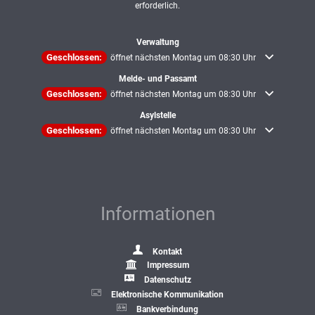
erforderlich.
Verwaltung
Klicken, um weitere Öffnungs- oder Schließzeiten auszublenden
Geschlossen:
öffnet nächsten Montag um 08:30 Uhr
Melde- und Passamt
Klicken, um weitere Öffnungs- oder Schließzeiten auszublenden
Geschlossen:
öffnet nächsten Montag um 08:30 Uhr
Asylstelle
Klicken, um weitere Öffnungs- oder Schließzeiten auszublenden
Geschlossen:
öffnet nächsten Montag um 08:30 Uhr
Informationen
Kontakt
Impressum
Datenschutz
Elektronische Kommunikation
Bankverbindung