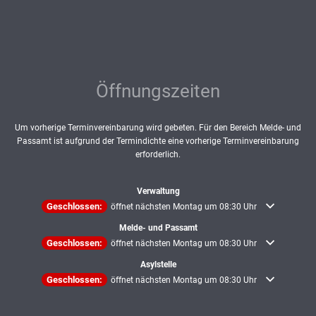
Öffnungszeiten
Um vorherige Terminvereinbarung wird gebeten. Für den Bereich Melde- und
Passamt ist aufgrund der Termindichte eine vorherige Terminvereinbarung
erforderlich.
Verwaltung
Klicken, um weitere Öffnungs- oder Schließzeiten auszublenden
Geschlossen:
öffnet nächsten Montag um 08:30 Uhr
Melde- und Passamt
Klicken, um weitere Öffnungs- oder Schließzeiten auszublenden
Geschlossen:
öffnet nächsten Montag um 08:30 Uhr
Asylstelle
Klicken, um weitere Öffnungs- oder Schließzeiten auszublenden
Geschlossen:
öffnet nächsten Montag um 08:30 Uhr