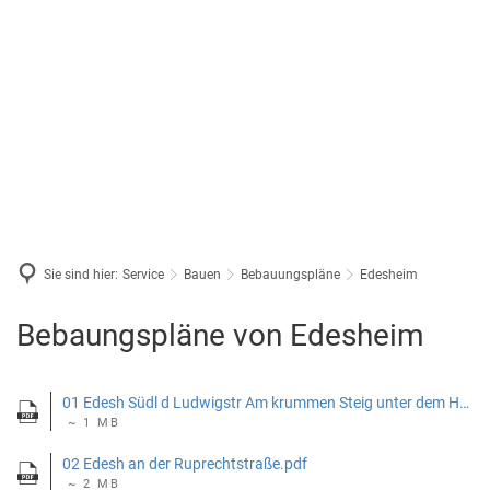
Sie sind hier:
Service
Bauen
Bebauungspläne
Edesheim
Edesheim
Bebaungspläne von Edesheim
01 Edesh Südl d Ludwigstr Am krummen Steig unter dem Holzweg.pdf
~ 1 MB
02 Edesh an der Ruprechtstraße.pdf
~ 2 MB