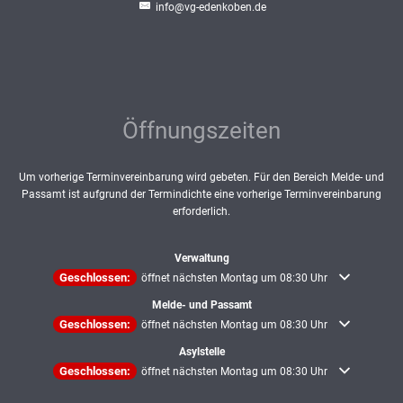
info@vg-edenkoben.de
Öffnungszeiten
Um vorherige Terminvereinbarung wird gebeten. Für den Bereich Melde- und
Passamt ist aufgrund der Termindichte eine vorherige Terminvereinbarung
erforderlich.
Verwaltung
Klicken, um weitere Öffnungs- oder Schließzeiten auszublenden
Geschlossen:
öffnet nächsten Montag um 08:30 Uhr
Melde- und Passamt
Klicken, um weitere Öffnungs- oder Schließzeiten auszublenden
Geschlossen:
öffnet nächsten Montag um 08:30 Uhr
Asylstelle
Klicken, um weitere Öffnungs- oder Schließzeiten auszublenden
Geschlossen:
öffnet nächsten Montag um 08:30 Uhr