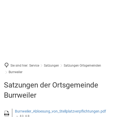
Sie sind hier:
Service
Satzungen
Satzungen Ortsgemeinden
Burrweiler
Burrweiler
Satzungen der Ortsgemeinde
Burrweiler
Burrweiler_Abloesung_von_Stellplatzverpflichtungen.pdf
~ 83 KB