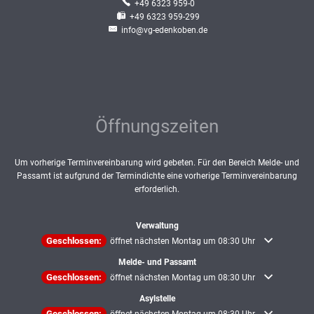
+49 6323 959-0
+49 6323 959-299
info@vg-edenkoben.de
Öffnungszeiten
Um vorherige Terminvereinbarung wird gebeten. Für den Bereich Melde- und
Passamt ist aufgrund der Termindichte eine vorherige Terminvereinbarung
erforderlich.
Verwaltung
Klicken, um weitere Öffnungs- oder Schließzeiten auszublenden
Geschlossen:
öffnet nächsten Montag um 08:30 Uhr
Melde- und Passamt
Klicken, um weitere Öffnungs- oder Schließzeiten auszublenden
Geschlossen:
öffnet nächsten Montag um 08:30 Uhr
Asylstelle
Klicken, um weitere Öffnungs- oder Schließzeiten auszublenden
Geschlossen: