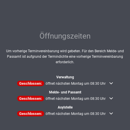
Öffnungszeiten
Um vorherige Terminvereinbarung wird gebeten. Für den Bereich Melde- und
Passamt ist aufgrund der Termindichte eine vorherige Terminvereinbarung
erforderlich.
Verwaltung
Klicken, um weitere Öffnungs- oder Schließzeiten auszublenden
Geschlossen:
öffnet nächsten Montag um 08:30 Uhr
Melde- und Passamt
Klicken, um weitere Öffnungs- oder Schließzeiten auszublenden
Geschlossen:
öffnet nächsten Montag um 08:30 Uhr
Asylstelle
Klicken, um weitere Öffnungs- oder Schließzeiten auszublenden
Geschlossen:
öffnet nächsten Montag um 08:30 Uhr